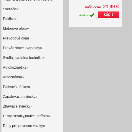
21,99 €
naša cena
Stierače»
skladom
Puklice»
Motorové oleje»
Prevodové oleje»
Prevádzkové kvapaliny»
Svetlá, svetelná technika»
Autokozmetika»
Autochémia»
Palivová sústava
Zapalovacie sviečky»
Žhaviace sviečky»
Disky, skrutky,matice, príšlus»
Diely pre prívesné vozíky»