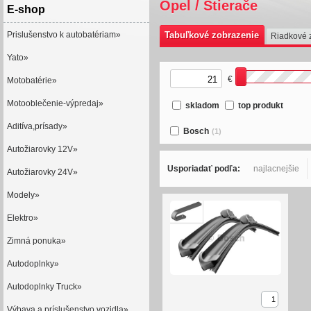
Opel / Stierače
E-shop
Prislušenstvo k autobatériam»
Tabuľkové zobrazenie
Riadkové 
Yato»
€
Motobatérie»
Motooblečenie-výpredaj»
skladom
top produkt
Aditíva,prísady»
Bosch
(1)
Autožiarovky 12V»
Usporiadať podľa:
najlacnejšie
Autožiarovky 24V»
Modely»
Elektro»
Zimná ponuka»
Autodoplnky»
Autodoplnky Truck»
Výbava a príslušenstvo vozidla»