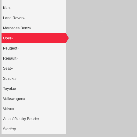
Kia»
Land Rover»
Mercedes Benz»
Opel»
Peugeot»
Renault»
Seat»
Suzuki»
Toyota»
Volkswagen»
Volvo»
Autosúčiastky Bosch»
Štartéry