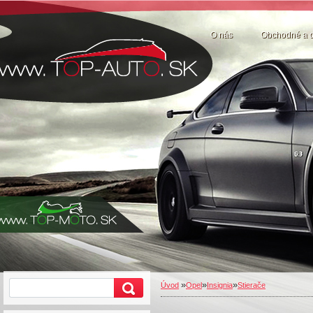
O nás
Obchodné a 
»
»
»
Úvod
Opel
Insignia
Stierače