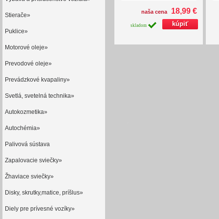
18,99 €
naša cena
Stierače»
skladom
Puklice»
Motorové oleje»
Prevodové oleje»
Prevádzkové kvapaliny»
Svetlá, svetelná technika»
Autokozmetika»
Autochémia»
Palivová sústava
Zapalovacie sviečky»
Žhaviace sviečky»
Disky, skrutky,matice, príšlus»
Diely pre prívesné vozíky»