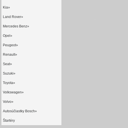
Kia»
Land Rover»
Mercedes Benz»
Opel»
Peugeot»
Renault»
Seat»
Suzuki»
Toyota»
Volkswagen»
Volvo»
Autosúčiastky Bosch»
Štartéry