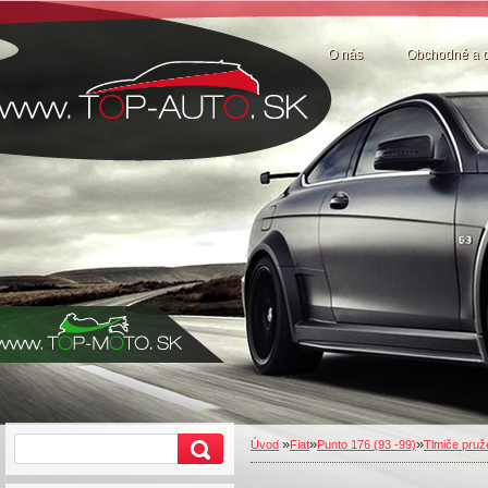
O nás
Obchodné a 
»
»
»
Úvod
Fiat
Punto 176 (93 -99)
Tlmiče pruž