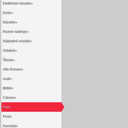
Elektrické náradie»
Duše»
Náradie»
Rezné nástroje»
Nákladné vozidlá»
Ostatné»
Škoda»
Alfa Romeo»
Audi»
BMW»
Citroen»
Fiat»
Ford»
Hyundai»