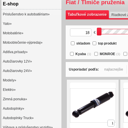
Fiat / Tlmiče pruženia
E-shop
Prislušenstvo k autobatériam»
Tabuľkové zobrazenie
Riadkové 
Yato»
€
Motobatérie»
Motooblečenie-výpredaj»
skladom
top produkt
Aditíva,prísady»
Kyaba
MONROE
(1)
(1)
Autožiarovky 12V»
Usporiadať podľa:
najlacnejšie
Autožiarovky 24V»
Modely»
Elektro»
Zimná ponuka»
Autodoplnky»
Autodoplnky Truck»
Výbava a príslušenstvo vozidla»