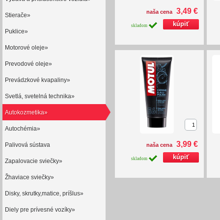
3,49 €
naša cena
Stierače»
skladom
Puklice»
Motorové oleje»
Prevodové oleje»
Prevádzkové kvapaliny»
Svetlá, svetelná technika»
Autokozmetika»
Autochémia»
3,99 €
Palivová sústava
naša cena
skladom
Zapalovacie sviečky»
Žhaviace sviečky»
Disky, skrutky,matice, príšlus»
Diely pre prívesné vozíky»