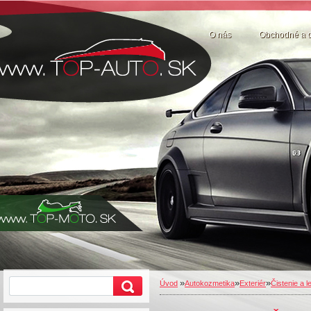
O nás
Obchodné a 
»
»
»
Úvod
Autokozmetika
Exteriér
Čistenie a 