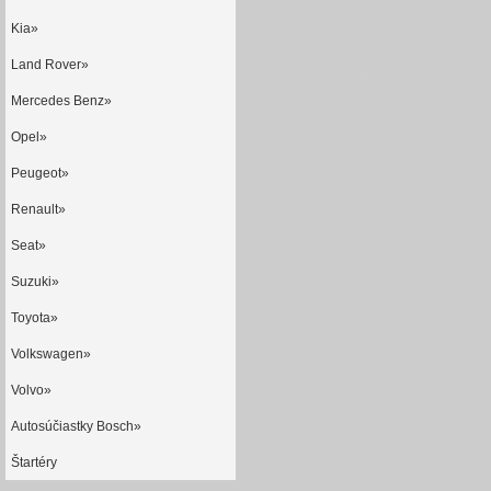
Kia»
Land Rover»
Mercedes Benz»
Opel»
Peugeot»
Renault»
Seat»
Suzuki»
Toyota»
Volkswagen»
Volvo»
Autosúčiastky Bosch»
Štartéry