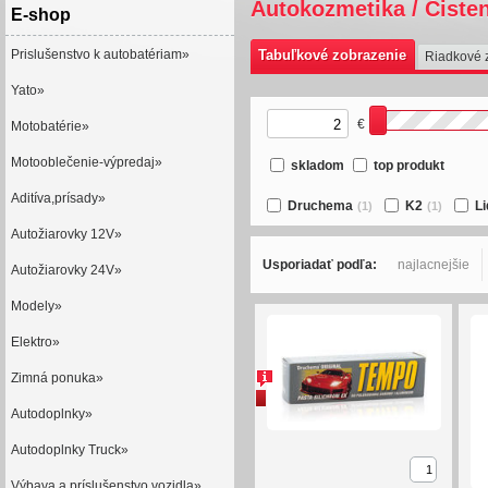
Autokozmetika / Čisten
E-shop
Prislušenstvo k autobatériam»
Tabuľkové zobrazenie
Riadkové 
Yato»
€
Motobatérie»
Motooblečenie-výpredaj»
skladom
top produkt
Aditíva,prísady»
Druchema
K2
Li
(1)
(1)
Autožiarovky 12V»
Usporiadať podľa:
najlacnejšie
Autožiarovky 24V»
Modely»
Elektro»
Zimná ponuka»
akcie
Autodoplnky»
Autodoplnky Truck»
Výbava a príslušenstvo vozidla»