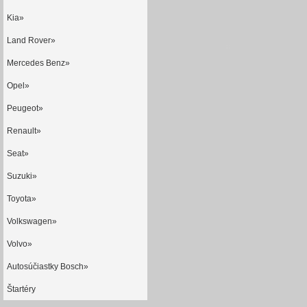
Kia»
Land Rover»
Mercedes Benz»
Opel»
Peugeot»
Renault»
Seat»
Suzuki»
Toyota»
Volkswagen»
Volvo»
Autosúčiastky Bosch»
Štartéry