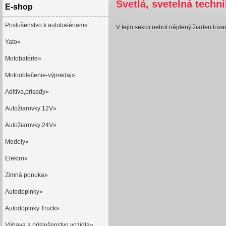
Svetlá, svetelná techn
E-shop
Prislušenstvo k autobatériam»
V tejto sekcii nebol nájdený žiaden tovar
Yato»
Motobatérie»
Motooblečenie-výpredaj»
Aditíva,prísady»
Autožiarovky 12V»
Autožiarovky 24V»
Modely»
Elektro»
Zimná ponuka»
Autodoplnky»
Autodoplnky Truck»
Výbava a príslušenstvo vozidla»