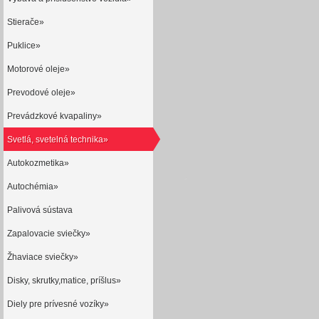
Stierače»
Puklice»
Motorové oleje»
Prevodové oleje»
Prevádzkové kvapaliny»
Svetlá, svetelná technika»
Autokozmetika»
Autochémia»
Palivová sústava
Zapalovacie sviečky»
Žhaviace sviečky»
Disky, skrutky,matice, príšlus»
Diely pre prívesné vozíky»