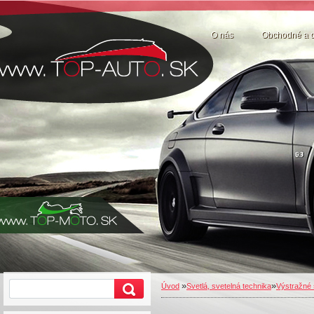
O nás
Obchodné a 
»
»
Úvod
Svetlá, svetelná technika
Výstražné 