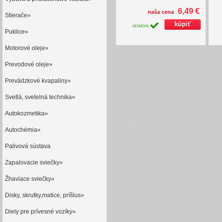
6,49 €
naša cena
Stierače»
skladom
Puklice»
Motorové oleje»
Prevodové oleje»
Prevádzkové kvapaliny»
Svetlá, svetelná technika»
Autokozmetika»
Autochémia»
Palivová sústava
Zapalovacie sviečky»
Žhaviace sviečky»
Disky, skrutky,matice, príšlus»
Diely pre prívesné vozíky»