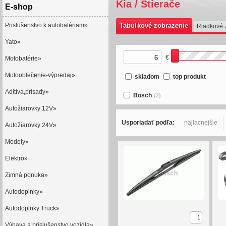
Kia / Stierače
E-shop
Prislušenstvo k autobatériam»
Tabuľkové zobrazenie
Riadkové 
Yato»
€
Motobatérie»
Motooblečenie-výpredaj»
skladom
top produkt
Aditíva,prísady»
Bosch
(2)
Autožiarovky 12V»
Usporiadať podľa:
najlacnejšie
Autožiarovky 24V»
Modely»
Elektro»
Zimná ponuka»
Autodoplnky»
Autodoplnky Truck»
Výbava a príslušenstvo vozidla»