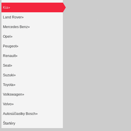
Kia»
Land Rover»
Mercedes Benz»
Opel»
Peugeot»
Renault»
Seat»
Suzuki»
Toyota»
Volkswagen»
Volvo»
Autosúčiastky Bosch»
Štartéry