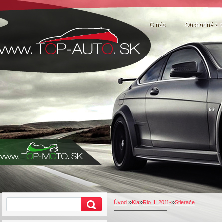
O nás
Obchodné a 
»
»
»
Úvod
Kia
Rio III 2011-
Stierače