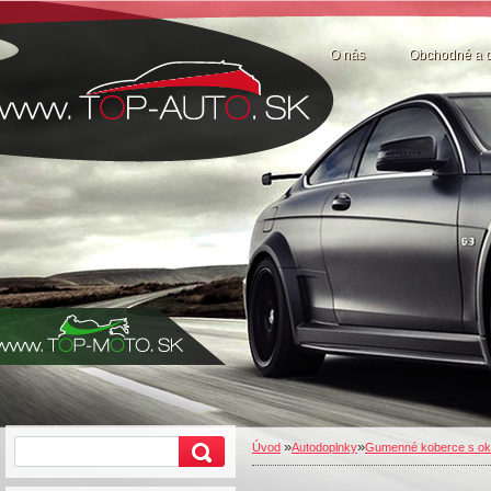
O nás
Obchodné a 
»
»
Úvod
Autodoplnky
Gumenné koberce s ok