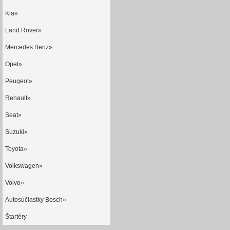
Kia»
Land Rover»
Mercedes Benz»
Opel»
Peugeot»
Renault»
Seat»
Suzuki»
Toyota»
Volkswagen»
Volvo»
Autosúčiastky Bosch»
Štartéry