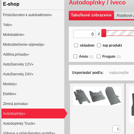
Autodoplnky / Iveco
E-shop
Prislušenstvo k autobatériam»
Tabuľkové zobrazenie
Riadkové 
Yato»
€
Motobatérie»
Motooblečenie-výpredaj»
skladom
top produkt
Aditíva,prísady»
Amio
Frogum
(1)
(2)
Autožiarovky 12V»
Usporiadať podľa:
najlacnejšie
Autožiarovky 24V»
Modely»
Elektro»
Zimná ponuka»
Autodoplnky»
Autodoplnky Truck»
Výbava a príslušenstvo vozidla»