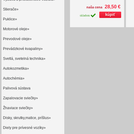
28,50 €
naša cena
Stierače»
skladom
Puklice»
Motorové oleje»
Prevodové oleje»
Prevádzkové kvapaliny»
Svetlá, svetelná technika»
Autokozmetika»
Autochémia»
Palivová sústava
Zapalovacie sviečky»
Žhaviace sviečky»
Disky, skrutky,matice, príšlus»
Diely pre prívesné vozíky»