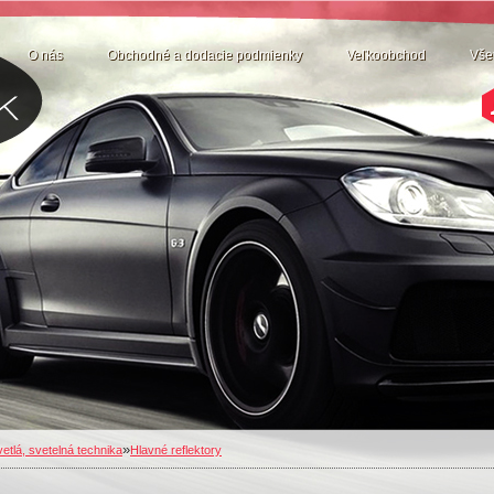
O nás
Obchodné a dodacie podmienky
Veľkoobchod
Vše
»
etlá, svetelná technika
Hlavné reflektory