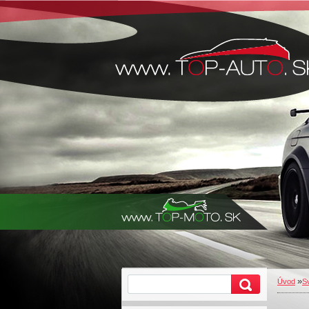
»
Úvod
Sv