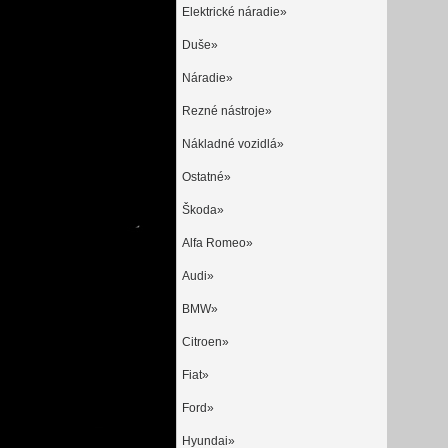
Elektrické náradie»
Duše»
Náradie»
Rezné nástroje»
Nákladné vozidlá»
Ostatné»
Škoda»
Alfa Romeo»
Audi»
BMW»
Citroen»
Fiat»
Ford»
Hyundai»