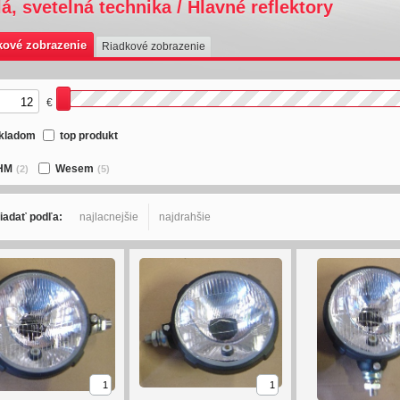
lá, svetelná technika / Hlavné reflektory
kové zobrazenie
Riadkové zobrazenie
€
kladom
top produkt
HM
Wesem
(2)
(5)
iadať podľa:
najlacnejšie
najdrahšie