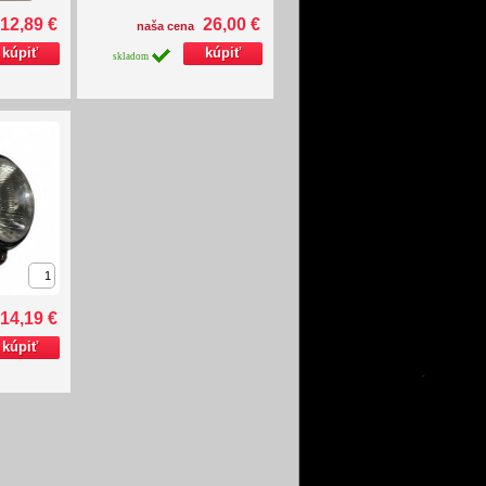
12,89 €
26,00 €
naša cena
skladom
14,19 €