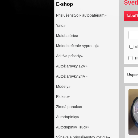
Svet
E-shop
Prislušenstvo k autobatériam»
Tabuľ
Yato»
Motobatérie»
Motooblečenie-výpredaj»
s
Aditíva,prísady»
T
Autožiarovky 12V»
Uspor
Autožiarovky 24V»
Modely»
Elektro»
Zimná ponuka»
Autodoplnky»
Autodoplnky Truck»
Výbava a príslušenstvo vozidla»