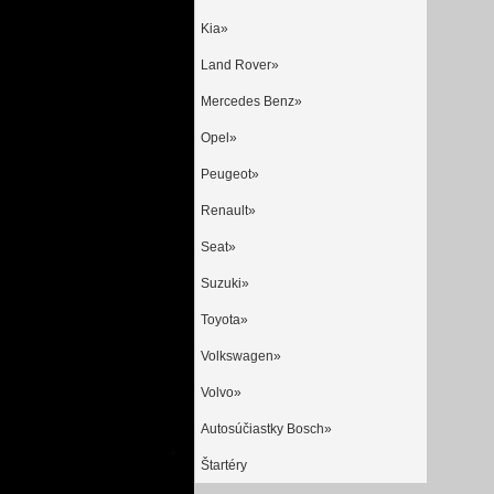
Kia»
Land Rover»
Mercedes Benz»
Opel»
Peugeot»
Renault»
Seat»
Suzuki»
Toyota»
Volkswagen»
Volvo»
Autosúčiastky Bosch»
Štartéry