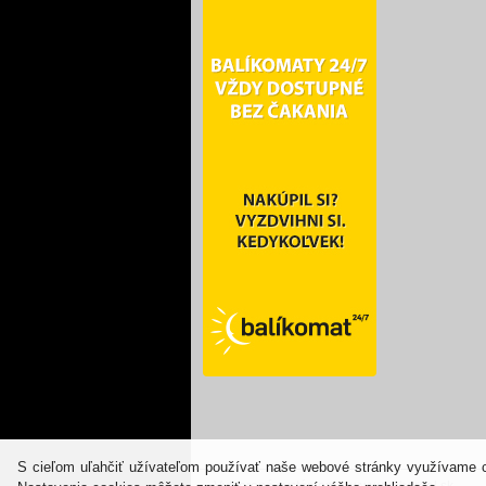
S cieľom uľahčiť užívateľom používať naše webové stránky využívame co