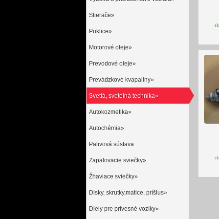
Stierače»
s
Puklice»
Motorové oleje»
Prevodové oleje»
Prevádzkové kvapaliny»
Svetlá, svetelná technika»
Autokozmetika»
Autochémia»
Palivová sústava
s
Zapalovacie sviečky»
Žhaviace sviečky»
Disky, skrutky,matice, príšlus»
Diely pre prívesné vozíky»