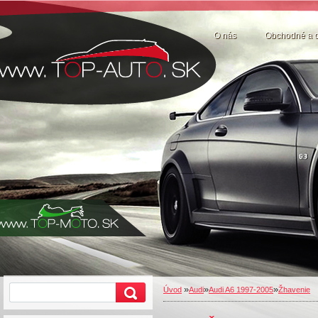
O nás
Obchodné a 
»
»
»
Úvod
Audi
Audi A6 1997-2005
Žhavenie