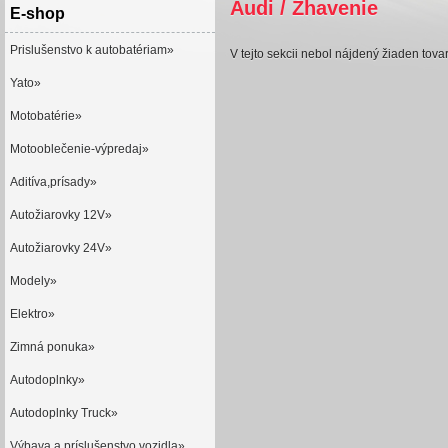
Audi / Žhavenie
E-shop
Prislušenstvo k autobatériam»
V tejto sekcii nebol nájdený žiaden tovar
Yato»
Motobatérie»
Motooblečenie-výpredaj»
Aditíva,prísady»
Autožiarovky 12V»
Autožiarovky 24V»
Modely»
Elektro»
Zimná ponuka»
Autodoplnky»
Autodoplnky Truck»
Výbava a príslušenstvo vozidla»