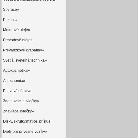
Stierače»
Puklice»
Motorové oleje»
Prevodové oleje»
Prevádzkové kvapaliny»
Svetlá, svetelná technika»
Autokozmetika»
Autochémia»
Palivová sústava
Zapalovacie sviečky»
Žhaviace sviečky»
Disky, skrutky,matice, príšlus»
Diely pre prívesné vozíky»