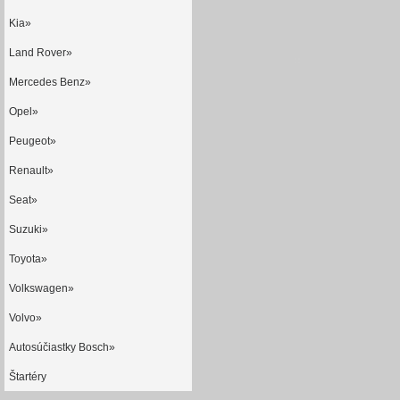
Kia»
Land Rover»
Mercedes Benz»
Opel»
Peugeot»
Renault»
Seat»
Suzuki»
Toyota»
Volkswagen»
Volvo»
Autosúčiastky Bosch»
Štartéry