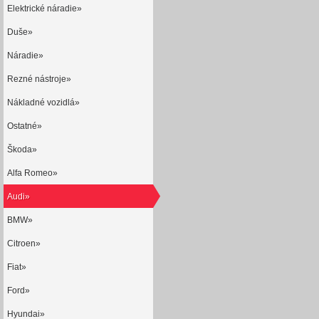
Elektrické náradie»
Duše»
Náradie»
Rezné nástroje»
Nákladné vozidlá»
Ostatné»
Škoda»
Alfa Romeo»
Audi»
BMW»
Citroen»
Fiat»
Ford»
Hyundai»